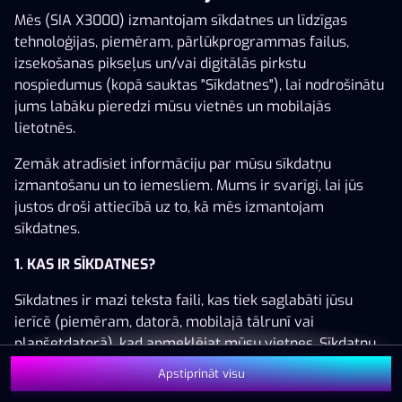
Mēs (SIA X3000) izmantojam sīkdatnes un līdzīgas
tehnoloģijas, piemēram, pārlūkprogrammas failus,
izsekošanas pikseļus un/vai digitālās pirkstu
nospiedumus (kopā sauktas "Sīkdatnes"), lai nodrošinātu
Šai spēlei nav pieejama demo versija. Lūdzu,
jums labāku pieredzi mūsu vietnēs un mobilajās
pieslēdzies, lai spēlētu ar īstu naudu.
lietotnēs.
Pieslēgties
Zemāk atradīsiet informāciju par mūsu sīkdatņu
izmantošanu un to iemesliem. Mums ir svarīgi, lai jūs
justos droši attiecībā uz to, kā mēs izmantojam
sīkdatnes.
1. KAS IR SĪKDATNES?
Sīkdatnes ir mazi teksta faili, kas tiek saglabāti jūsu
ierīcē (piemēram, datorā, mobilajā tālrunī vai
planšetdatorā), kad apmeklējat mūsu vietnes. Sīkdatņu
izvietošana ļauj mums jūs atpazīt un saprast, kā jūs
Apstiprināt visu
izmantojat mūsu vietnes, kas palīdz mums uzlabot jūsu