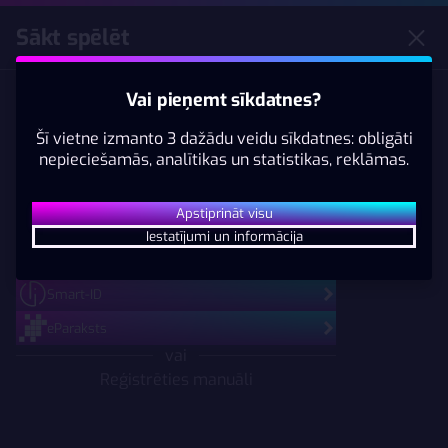
Pieslēgties
Sākt spēlēt
Kazino
Live kazino
Sports
Piedāvājumi
Mobilā
Vai pieņemt sīkdatnes?
Piedāvājums ir pieejams tikai jaunajiem
spēlētājiem.
Šī vietne izmanto 3 dažādu veidu sīkdatnes: obligāti
nepieciešamās, analītikas un statistikas, reklāmas.
7x20 brīvspēles
bonus-program
Kazino
Apstiprināt visu
Iestatījumi un informācija
Pieslēgties vai reģistrēties
Smart-ID
eParaksts
vai
Reģistrēties manuāli