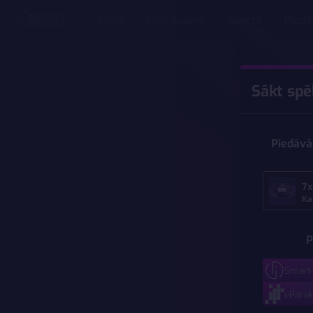
Kazino
Live kazino
Sports
Pied
Sākt spē
Piedāvā
7x
bonus
Ka
P
Smart
eParak