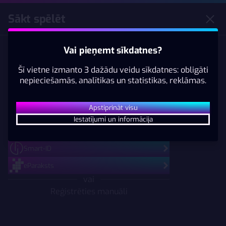
Pieslēgties
Sākt spēlēt
Kazino
Live kazino
Sports
Piedāvājumi
Mobilā
Vai pieņemt sīkdatnes?
Piedāvājums ir pieejams tikai jaunajiem
spēlētājiem.
Šī vietne izmanto 3 dažādu veidu sīkdatnes: obligāti
nepieciešamās, analītikas un statistikas, reklāmas.
7x20 brīvspēles
bonus-program
Kazino
Apstiprināt visu
Iestatījumi un informācija
Pieslēgties vai reģistrēties
Smart-ID
eParaksts
vai
Reģistrēties manuāli