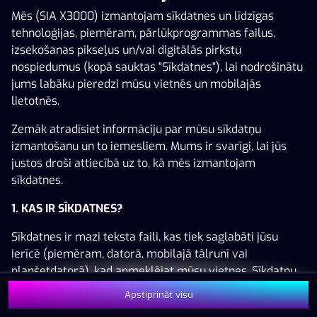
Mēs (SIA X3000) izmantojam sīkdatnes un līdzīgas
tehnoloģijas, piemēram, pārlūkprogrammas failus,
izsekošanas pikseļus un/vai digitālās pirkstu
nospiedumus (kopā sauktas "Sīkdatnes"), lai nodrošinātu
Šai spēlei nav pieejama demo versija. Lūdzu,
jums labāku pieredzi mūsu vietnēs un mobilajās
pieslēdzies, lai spēlētu ar īstu naudu.
lietotnēs.
Pieslēgties
Zemāk atradīsiet informāciju par mūsu sīkdatņu
izmantošanu un to iemesliem. Mums ir svarīgi, lai jūs
justos droši attiecībā uz to, kā mēs izmantojam
sīkdatnes.
1. KAS IR SĪKDATNES?
Sīkdatnes ir mazi teksta faili, kas tiek saglabāti jūsu
ierīcē (piemēram, datorā, mobilajā tālrunī vai
planšetdatorā), kad apmeklējat mūsu vietnes. Sīkdatņu
izvietošana ļauj mums jūs atpazīt un saprast, kā jūs
Apstiprināt visu
izmantojat mūsu vietnes, kas palīdz mums uzlabot jūsu