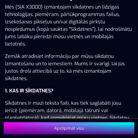
Mēs (SIA X3000) izmantojam sīkdatnes un līdzīgas
tehnoloģijas, piemēram, pārlūkprogrammas failus,
izsekošanas pikseļus un/vai digitālās pirkstu
nospiedumus (kopā sauktas "Sīkdatnes"), lai nodrošinātu
Šai spēlei nav pieejama demo versija. Lūdzu,
jums labāku pieredzi mūsu vietnēs un mobilajās
pieslēdzies, lai spēlētu ar īstu naudu.
lietotnēs.
Pieslēgties
Zemāk atradīsiet informāciju par mūsu sīkdatņu
izmantošanu un to iemesliem. Mums ir svarīgi, lai jūs
justos droši attiecībā uz to, kā mēs izmantojam
sīkdatnes.
1. KAS IR SĪKDATNES?
Sīkdatnes ir mazi teksta faili, kas tiek saglabāti jūsu
ierīcē (piemēram, datorā, mobilajā tālrunī vai
planšetdatorā), kad apmeklējat mūsu vietnes. Sīkdatņu
izvietošana ļauj mums jūs atpazīt un saprast, kā jūs
Apstiprināt visu
izmantojat mūsu vietnes, kas palīdz mums uzlabot jūsu