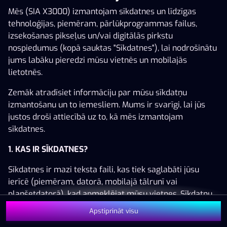
Mēs (SIA X3000) izmantojam sīkdatnes un līdzīgas
tehnoloģijas, piemēram, pārlūkprogrammas failus,
izsekošanas pikseļus un/vai digitālās pirkstu
nospiedumus (kopā sauktas "Sīkdatnes"), lai nodrošinātu
Šai spēlei nav pieejama demo versija. Lūdzu,
jums labāku pieredzi mūsu vietnēs un mobilajās
pieslēdzies, lai spēlētu ar īstu naudu.
lietotnēs.
Pieslēgties
Zemāk atradīsiet informāciju par mūsu sīkdatņu
izmantošanu un to iemesliem. Mums ir svarīgi, lai jūs
justos droši attiecībā uz to, kā mēs izmantojam
sīkdatnes.
1. KAS IR SĪKDATNES?
Sīkdatnes ir mazi teksta faili, kas tiek saglabāti jūsu
ierīcē (piemēram, datorā, mobilajā tālrunī vai
planšetdatorā), kad apmeklējat mūsu vietnes. Sīkdatņu
izvietošana ļauj mums jūs atpazīt un saprast, kā jūs
Apstiprināt visu
izmantojat mūsu vietnes, kas palīdz mums uzlabot jūsu