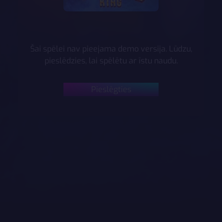
Šai spēlei nav pieejama demo versija. Lūdzu,
pieslēdzies, lai spēlētu ar īstu naudu.
Pieslēgties