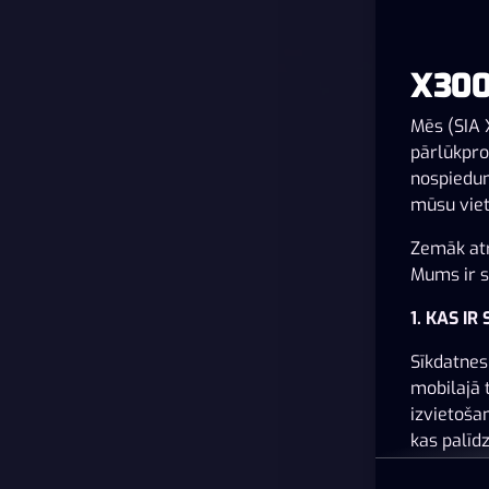
X300
Mēs (SIA 
pārlūkpro
nospiedum
mūsu viet
Zemāk atr
Mums ir sv
1. KAS IR
Sīkdatnes 
mobilajā 
izvietoša
kas palīd
pielāgots