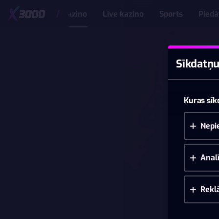
Kazino
Live kazino
Sports
Pied
Sīkdatņu
Kuras sīk
Nepi
Analī
Rekl