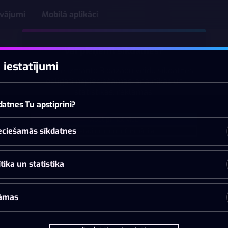
āvājumi
Mobilā aplikācija
Vai pieņemt sīkdatnes?
 iestatījumi
Šī vietne izmanto 3 dažādu veidu sīkdatnes:
obligāti nepieciešamās, analītikas un
statistikas, reklāmas.
datnes Tu apstiprini?
Apstiprināt visu
eciešamās sīkdatnes
Iestatījumi un informācija
tika un statistika
āmas