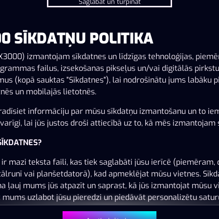
Saglabāt un turpināt
0 SĪKDATŅU POLITIKA
Šai spēlei nav pieejama demo versija. Lūdzu,
pieslēdzies, lai spēlētu ar īstu naudu.
X3000) izmantojam sīkdatnes un līdzīgas tehnoloģijas, piem
grammas failus, izsekošanas pikseļus un/vai digitālās pirkst
us (kopā sauktas "Sīkdatnes"), lai nodrošinātu jums labāku p
Pieslēgties
nēs un mobilajās lietotnēs.
adīsiet informāciju par mūsu sīkdatņu izmantošanu un to ie
arīgi, lai jūs justos droši attiecībā uz to, kā mēs izmantojam 
 SĪKDATNES?
ir mazi teksta faili, kas tiek saglabāti jūsu ierīcē (piemēram, 
tālrunī vai planšetdatorā), kad apmeklējat mūsu vietnes. Sīk
na ļauj mums jūs atpazīt un saprast, kā jūs izmantojat mūsu v
z mums uzlabot jūsu pieredzi un piedāvāt personalizētu satur
 jūsu vēlmēm.