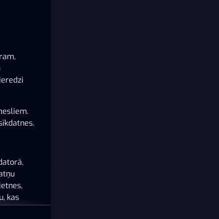
ēram,
u
ieredzi
mesliem.
sīkdatnes.
datorā,
datņu
ietnes,
u, kas