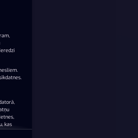
ēram,
u
ieredzi
mesliem.
sīkdatnes.
datorā,
datņu
ietnes,
u, kas