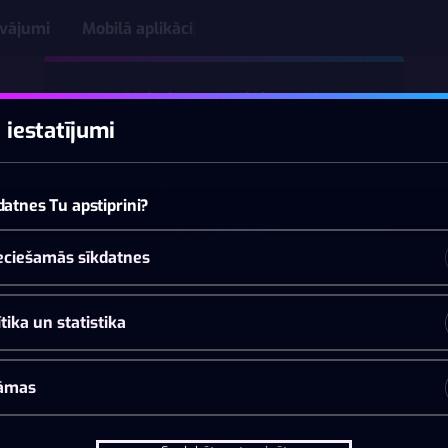
āvājumi
Mobilā aplikācija
Vai pieņemt sīkdatnes?
 iestatījumi
Šī vietne izmanto 3 dažādu veidu sīkdatnes:
obligāti nepieciešamās, analītikas un
statistikas, reklāmas.
datnes Tu apstiprini?
Apstiprināt visu
eciešamās sīkdatnes
Iestatījumi un informācija
tika un statistika
āmas