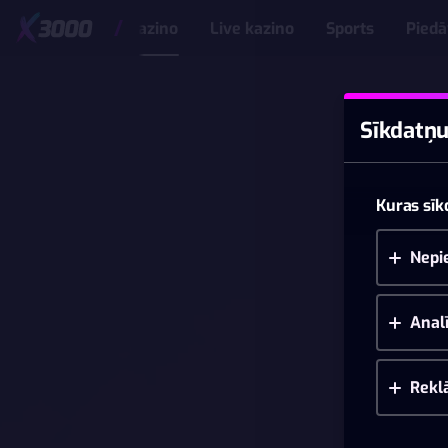
Kazino
Live kazino
Sports
Pied
Sīkdatņu
Kuras sīk
Nepi
Analī
Rekl