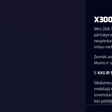
X300
Mēs (SIA 
pārlūkpro
nospiedum
mūsu viet
Zemāk atr
Mums ir sv
1. KAS IR
Sīkdatnes 
mobilajā 
izvietoša
kas palīd
pielāgots