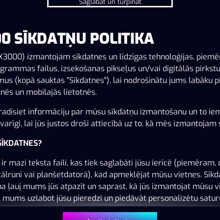
Saglabāt un turpināt
0 SĪKDATŅU POLITIKA
Šai spēlei nav pieejama demo versija. Lūdzu,
pieslēdzies, lai spēlētu ar īstu naudu.
X3000) izmantojam sīkdatnes un līdzīgas tehnoloģijas, piem
grammas failus, izsekošanas pikseļus un/vai digitālās pirkst
us (kopā sauktas "Sīkdatnes"), lai nodrošinātu jums labāku p
Pieslēgties
nēs un mobilajās lietotnēs.
adīsiet informāciju par mūsu sīkdatņu izmantošanu un to ie
arīgi, lai jūs justos droši attiecībā uz to, kā mēs izmantojam 
 SĪKDATNES?
ir mazi teksta faili, kas tiek saglabāti jūsu ierīcē (piemēram, 
tālrunī vai planšetdatorā), kad apmeklējat mūsu vietnes. Sīk
na ļauj mums jūs atpazīt un saprast, kā jūs izmantojat mūsu v
z mums uzlabot jūsu pieredzi un piedāvāt personalizētu satur
 jūsu vēlmēm.