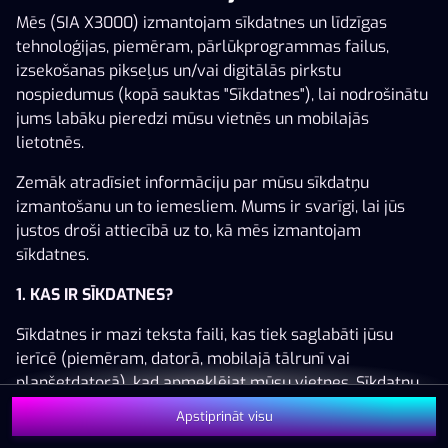
Mēs (SIA X3000) izmantojam sīkdatnes un līdzīgas
tehnoloģijas, piemēram, pārlūkprogrammas failus,
izsekošanas pikseļus un/vai digitālās pirkstu
nospiedumus (kopā sauktas "Sīkdatnes"), lai nodrošinātu
Šai spēlei nav pieejama demo versija. Lūdzu,
jums labāku pieredzi mūsu vietnēs un mobilajās
pieslēdzies, lai spēlētu ar īstu naudu.
lietotnēs.
Pieslēgties
Zemāk atradīsiet informāciju par mūsu sīkdatņu
izmantošanu un to iemesliem. Mums ir svarīgi, lai jūs
justos droši attiecībā uz to, kā mēs izmantojam
sīkdatnes.
1. KAS IR SĪKDATNES?
Sīkdatnes ir mazi teksta faili, kas tiek saglabāti jūsu
ierīcē (piemēram, datorā, mobilajā tālrunī vai
planšetdatorā), kad apmeklējat mūsu vietnes. Sīkdatņu
izvietošana ļauj mums jūs atpazīt un saprast, kā jūs
Apstiprināt visu
izmantojat mūsu vietnes, kas palīdz mums uzlabot jūsu