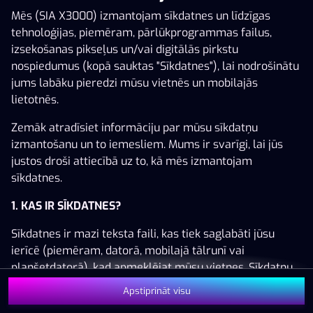
Mēs (SIA X3000) izmantojam sīkdatnes un līdzīgas
tehnoloģijas, piemēram, pārlūkprogrammas failus,
izsekošanas pikseļus un/vai digitālās pirkstu
nospiedumus (kopā sauktas "Sīkdatnes"), lai nodrošinātu
Šai spēlei nav pieejama demo versija. Lūdzu,
jums labāku pieredzi mūsu vietnēs un mobilajās
pieslēdzies, lai spēlētu ar īstu naudu.
lietotnēs.
Pieslēgties
Zemāk atradīsiet informāciju par mūsu sīkdatņu
izmantošanu un to iemesliem. Mums ir svarīgi, lai jūs
justos droši attiecībā uz to, kā mēs izmantojam
sīkdatnes.
1. KAS IR SĪKDATNES?
Sīkdatnes ir mazi teksta faili, kas tiek saglabāti jūsu
ierīcē (piemēram, datorā, mobilajā tālrunī vai
planšetdatorā), kad apmeklējat mūsu vietnes. Sīkdatņu
izvietošana ļauj mums jūs atpazīt un saprast, kā jūs
Apstiprināt visu
izmantojat mūsu vietnes, kas palīdz mums uzlabot jūsu