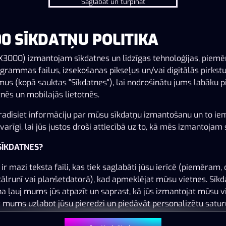
Saglabāt un turpināt
0 SĪKDATŅU POLITIKA
Šai spēlei nav pieejama demo versija. Lūdzu,
pieslēdzies, lai spēlētu ar īstu naudu.
X3000) izmantojam sīkdatnes un līdzīgas tehnoloģijas, piem
grammas failus, izsekošanas pikseļus un/vai digitālās pirkst
us (kopā sauktas "Sīkdatnes"), lai nodrošinātu jums labāku p
Pieslēgties
nēs un mobilajās lietotnēs.
adīsiet informāciju par mūsu sīkdatņu izmantošanu un to ie
arīgi, lai jūs justos droši attiecībā uz to, kā mēs izmantojam 
 SĪKDATNES?
ir mazi teksta faili, kas tiek saglabāti jūsu ierīcē (piemēram, 
tālrunī vai planšetdatorā), kad apmeklējat mūsu vietnes. Sīk
na ļauj mums jūs atpazīt un saprast, kā jūs izmantojat mūsu v
z mums uzlabot jūsu pieredzi un piedāvāt personalizētu satur
 jūsu vēlmēm.