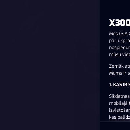
X300
Mēs (SIA 
pārlūkpro
nospiedum
mūsu viet
Zemāk atr
Mums ir sv
1. KAS IR
Sīkdatnes 
mobilajā 
izvietoša
kas palīd
pielāgots