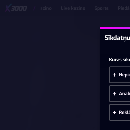
Kazino
Live kazino
Sports
Pied
Sīkdatņu
Kuras sīk
Nepi
Analī
Rekl