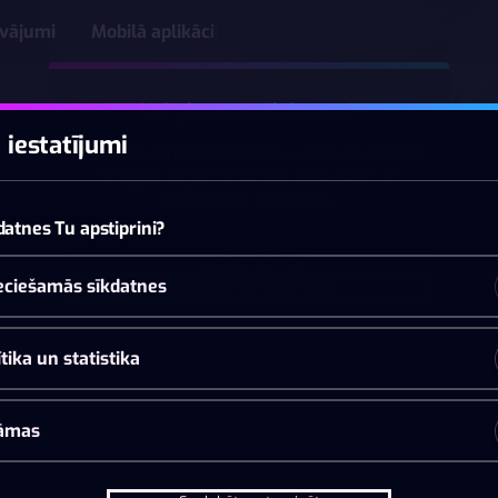
āvājumi
Mobilā aplikācija
Vai pieņemt sīkdatnes?
 iestatījumi
Šī vietne izmanto 3 dažādu veidu sīkdatnes:
obligāti nepieciešamās, analītikas un
statistikas, reklāmas.
datnes Tu apstiprini?
Apstiprināt visu
eciešamās sīkdatnes
Iestatījumi un informācija
tika un statistika
āmas