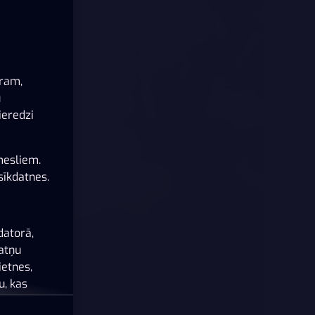
ēram,
u
ieredzi
mesliem.
sīkdatnes.
datorā,
datņu
ietnes,
u, kas