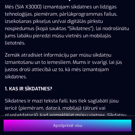
Mēs (SIA X3000) izmantojam sīkdatnes un līdzīgas
tehnoloģijas, piemēram, pārlūkprogrammas failus,
izsekošanas pikseļus un/vai digitālās pirkstu
nospiedumus (kopā sauktas "Sīkdatnes"), lai nodrošinātu
Šai spēlei nav pieejama demo versija. Lūdzu,
jums labāku pieredzi mūsu vietnēs un mobilajās
pieslēdzies, lai spēlētu ar īstu naudu.
lietotnēs.
Pieslēgties
Zemāk atradīsiet informāciju par mūsu sīkdatņu
izmantošanu un to iemesliem. Mums ir svarīgi, lai jūs
justos droši attiecībā uz to, kā mēs izmantojam
sīkdatnes.
1. KAS IR SĪKDATNES?
Sīkdatnes ir mazi teksta faili, kas tiek saglabāti jūsu
ierīcē (piemēram, datorā, mobilajā tālrunī vai
planšetdatorā), kad apmeklējat mūsu vietnes. Sīkdatņu
izvietošana ļauj mums jūs atpazīt un saprast, kā jūs
Apstiprināt visu
izmantojat mūsu vietnes, kas palīdz mums uzlabot jūsu