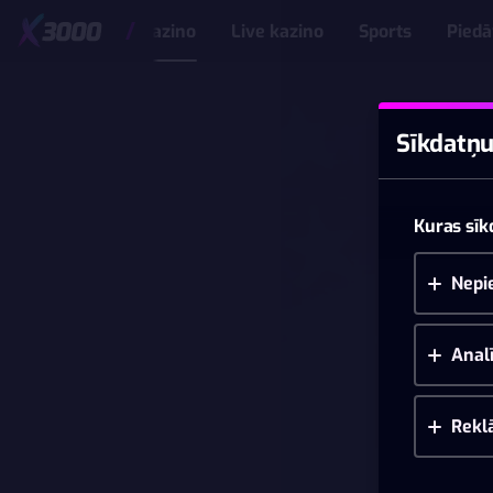
Kazino
Live kazino
Sports
Pied
Sīkdatņu
Kuras sīk
Nepi
Analī
Rekl