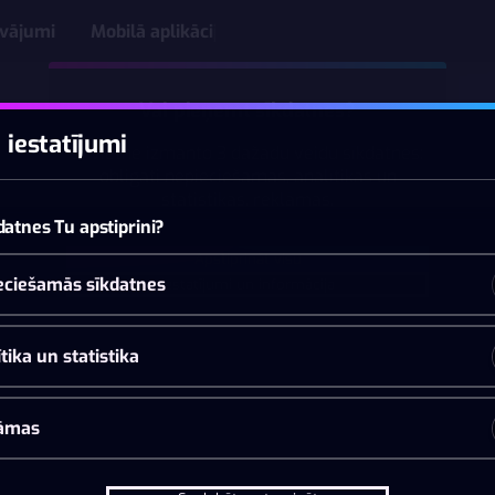
āvājumi
Mobilā aplikācija
Vai pieņemt sīkdatnes?
 iestatījumi
Šī vietne izmanto 3 dažādu veidu sīkdatnes:
obligāti nepieciešamās, analītikas un
statistikas, reklāmas.
datnes Tu apstiprini?
Apstiprināt visu
eciešamās sīkdatnes
Iestatījumi un informācija
tika un statistika
āmas