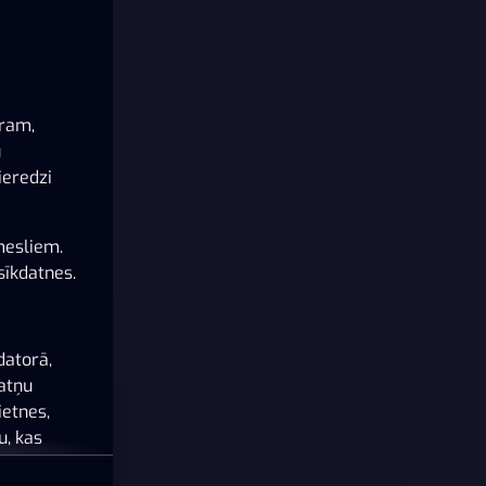
ēram,
u
ieredzi
mesliem.
sīkdatnes.
datorā,
datņu
ietnes,
u, kas