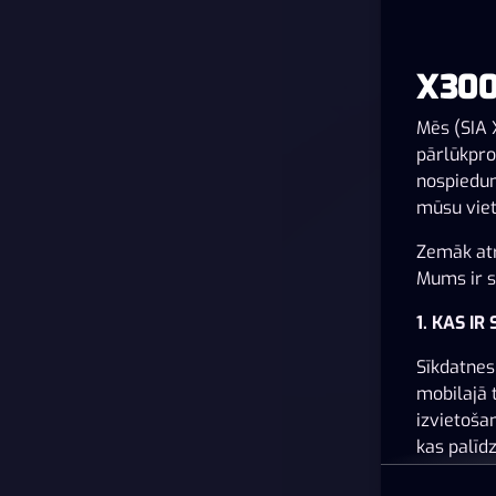
X300
Mēs (SIA 
pārlūkpro
nospiedum
mūsu viet
Zemāk atr
Mums ir sv
1. KAS IR
Sīkdatnes 
mobilajā 
izvietoša
kas palīd
pielāgots