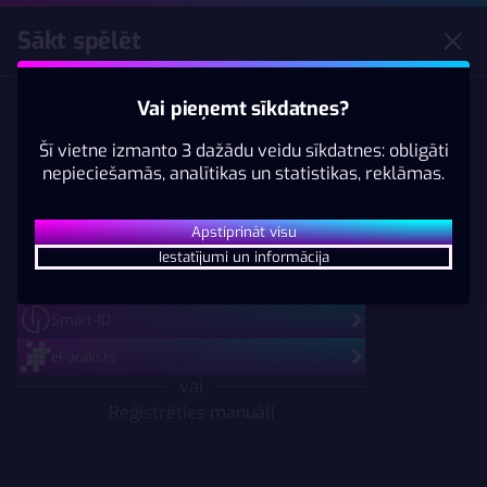
Pieslēgties
Sākt spēlēt
Kazino
Live kazino
Sports
Piedāvājumi
Mobilā
Vai pieņemt sīkdatnes?
Piedāvājums ir pieejams tikai jaunajiem
spēlētājiem.
Šī vietne izmanto 3 dažādu veidu sīkdatnes: obligāti
3000 SPĒĻU AUTOMĀTI | 140 
nepieciešamās, analītikas un statistikas, reklāmas.
7x20 brīvspēles
bonus-program
Kazino
DŽEKPOTUS SPRIDZINOŠĀ DĀMA
Apstiprināt visu
Iestatījumi un informācija
Pieslēgties vai reģistrēties
Spēlēt
Smart-ID
eParaksts
vai
Visas spēles
Jaunākās spēles
Tikai X3000
Reģistrēties manuāli
Jaunākās spēles
Stompin’ Gold
Grand Reveal
Super Serge
JAUNS
JAUNS
JAUNS