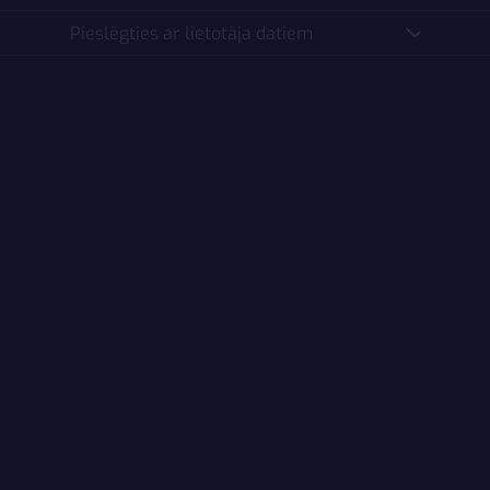
Pieslēgties ar lietotāja datiem
Money Plane
Slingo Pawn Shop
Candy Monster Buy 
JAUNS
JAUNS
JAUNS
EXCLUSIVE
Quackers
CherryPOP Blast
Color Game Bonanza
JAUNS
JAUNS
JAUNS