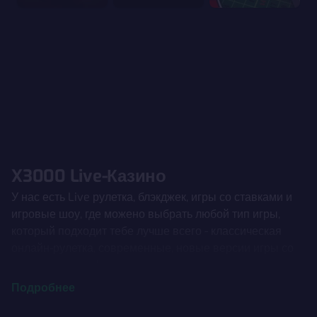
X3000 Live-Казино
У нас есть Live рулетка, блэкджек, игры со ставками и
игровые шоу, где можено выбрать любой тип игры,
который подходит тебе лучше всего - классическая
онлайн-рулетка, современные, новые версии игры со
специальными функциями и различные типы игры в
блэкджек. Все это тебе предоставили Evolution Gaming,
Подробнее
Ezugi и Pragmatic Play.