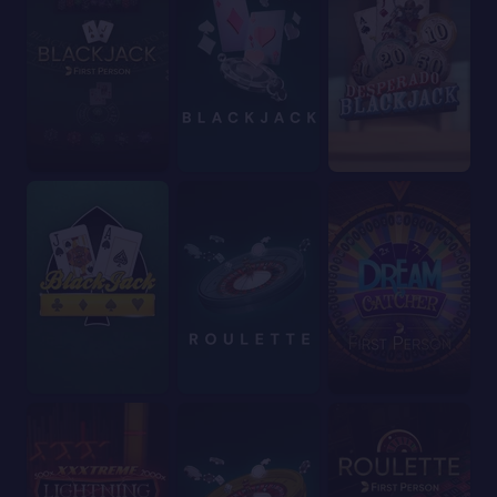
Blackjack MH
Roulette
First Person Dream 
First Person XXXtreme Lightning Roulette
Roulette - Premium
First Person Roulett