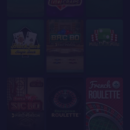
Single Deck Blackjack MH
First Person Bac Bo
Mille Due Mille
First Person Super Sic Bo
European Roulette
French Roulette