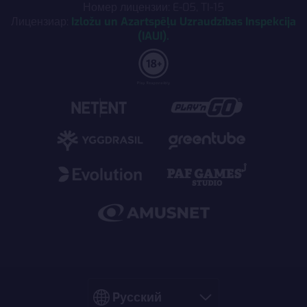
Онлайн рулетка
Номер лицензии: E-05, TI-15
В онлайн рулетку играют с настоящим дилером и
Лицензиар:
Izložu un Azartspēļu Uzraudzības Inspekcija
(IAUI).
настоящим колесом рулетки. Ощущение настоящего
казино, но из любого удобного места. Ты можешь
получить доступ к такой рулетке 24 часа в сутки, 7 дней
в неделю и крутить колесо как со своего компьютера,
так и со своего мобильного устройства.
Правила рулетки
Цель игры в рулетку состоит в том, чтобы предсказать и
угадать, в какую ячейку приземлится шарик на колесе
рулетки, делая ставки на игровом поле. Когда дилер
объявляет об этом, тебе нужно сделать ставку на одну
или несколько из 36 областей стола (не включая 0)
непосредственно перед тем, как будет сделан бросок.
Bet Games
Язык
Pусский
Bet Games, или игры со ставками, быстро набирают