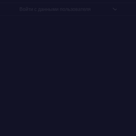
Войти с данными пользователя
Blackjack MH
Roulette
First Person Dream 
First Person XXXtreme Lightning Roulette
Roulette - Premium
First Person Roulett